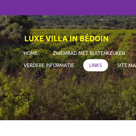
Ga
direct
naar
de
LUXE VILLA IN BÉDOIN
hoofdinhoud
HOME
ZWEMBAD MET BUITENKEUKEN
VERDERE INFORMATIE
LINKS
SITE M