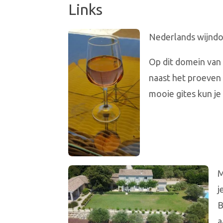
Links
Nederlands wijndo
Op dit domein van 
naast het proeven
mooie gites kun je
M
j
B
a